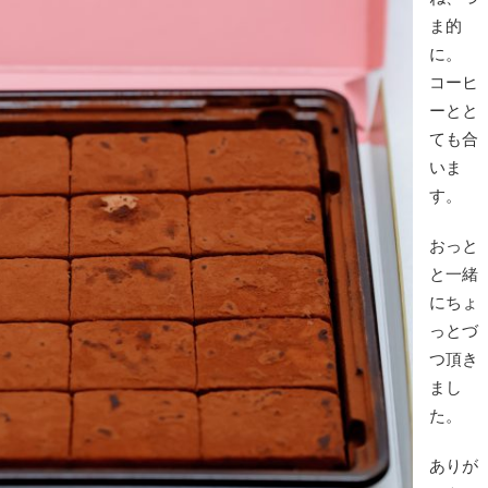
ま的
に。
コーヒ
ーとと
ても合
いま
す。
おっと
と一緒
にちょ
っとづ
つ頂き
まし
た。
ありが