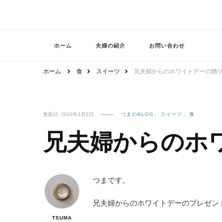
都内在住のフリーランス母の雑記ブログ
よゆふうふ
ホーム
夫婦の紹介
お問い合わせ
ホーム
食
スイーツ
兄夫婦からのホワイトデーの贈
更新日:
2018年1月2日
つまのBLOG
スイーツ
食
兄夫婦からのホ
つまです。
兄夫婦からのホワイトデーのプレゼン
TSUMA