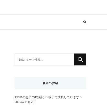
な
に
か
お
探
最近の投稿
し
で
1才半の息子の成長記 〜親子で成長しています〜
す
2019年11月2日
か