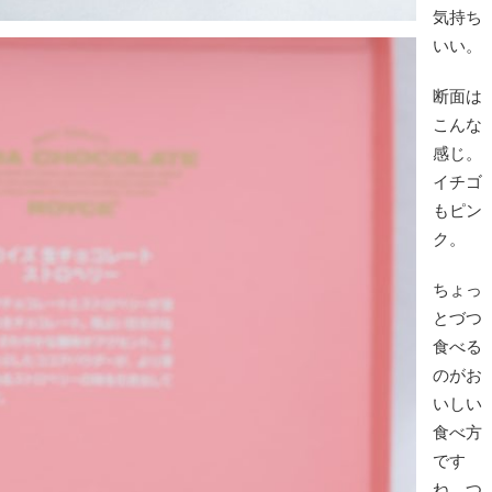
気持ち
いい。
断面は
こんな
感じ。
イチゴ
もピン
ク。
ちょっ
とづつ
食べる
のがお
いしい
食べ方
です
ね、つ