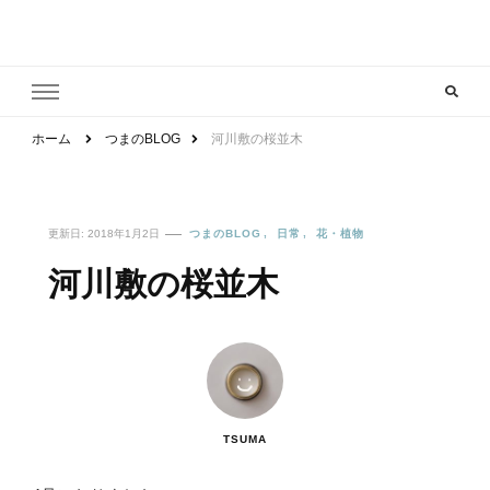
都内在住のフリーランス母の雑記ブログ
よゆふうふ
ホーム
つまのBLOG
河川敷の桜並木
更新日:
2018年1月2日
つまのBLOG
日常
花・植物
河川敷の桜並木
TSUMA