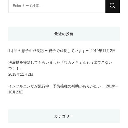
な
に
か
お
探
最近の投稿
し
で
1才半の息子の成長記 〜親子で成長しています〜
2019年11月2日
す
か
洗濯槽を掃除してもらいました「ワカメちゃんもう出てこない
?
で！！」
2019年11月2日
インフルエンザが流行中！予防接種の補助がありがたい！
2019年
10月23日
カテゴリー